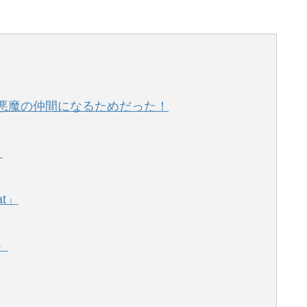
は悪魔の仲間になるためだった！
？
at」
）