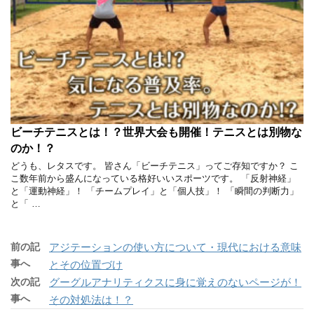
ビーチテニスとは！？世界大会も開催！テニスとは別物な
のか！？
どうも、レタスです。 皆さん「ビーチテニス」ってご存知ですか？ こ
こ数年前から盛んになっている格好いいスポーツです。 「反射神経」
と「運動神経」！ 「チームプレイ」と「個人技」！ 「瞬間の判断力」
と「 …
前の記
アジテーションの使い方について・現代における意味
事へ
とその位置づけ
次の記
グーグルアナリティクスに身に覚えのないページが！
事へ
その対処法は！？