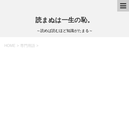
読まぬは一生の恥。
～読めば読むほど知識がたまる～
HOME
>
専門用語
>